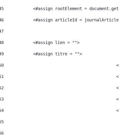
45
            <#assign rootElement = document.getRootEle
46
            <#assign articleId = journalArticle.getArt
47
48
            <#assign lien = ""> 
49
            <#assign titre = ""> 
50
						<#as
51
52
						<#as
53
						<#as
54
						<#a
55
56