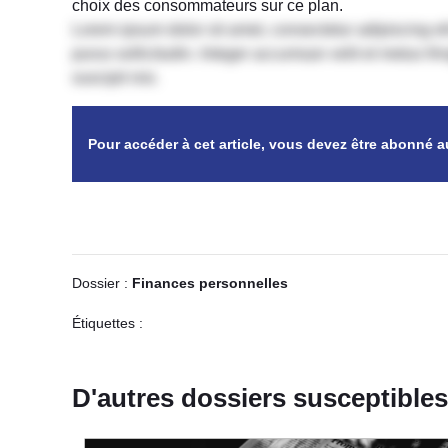
choix des consommateurs sur ce plan.
Lorem ipsum dolor sit amet, consectetur adipiscing elit
purus sollicitudin. Integer accumsan velit et metus f
suscipit nisi.
Pour accéder à cet article, vous devez être abonné 
Dossier :
Finances personnelles
Étiquettes :
D'autres dossiers susceptibles