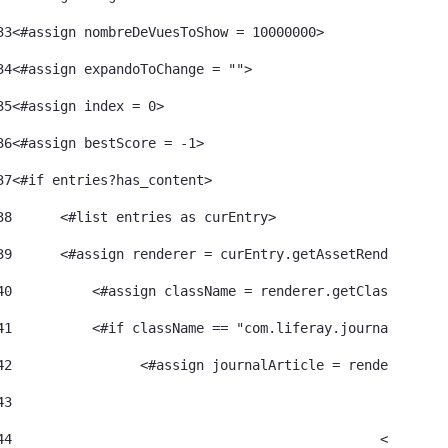
33
<#assign nombreDeVuesToShow = 10000000>	 
34
<#assign expandoToChange = ""> 
35
<#assign index = 0>	 
36
<#assign bestScore = -1> 
37
<#if entries?has_content> 
38
	<#list entries as curEntry> 
39
    	<#assign renderer = curEntry.getAssetRenderer()>
40
	    <#assign className = renderer.getClassName()
41
	    <#if className == "com.liferay.journal.model
42
	          <#assign journalArticle = renderer.get
43
44
						<#a