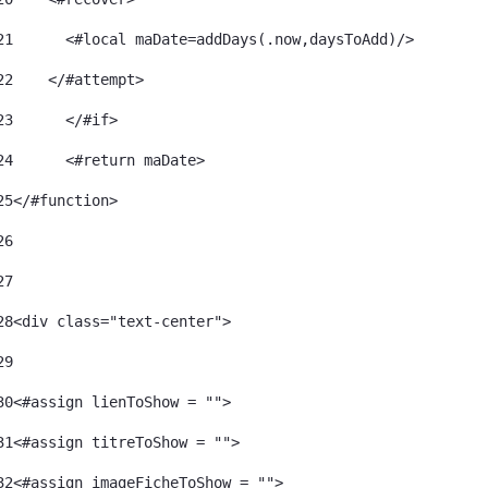
21
      <#local maDate=addDays(.now,daysToAdd)/> 
22
    </#attempt> 
23
	</#if> 
24
	<#return maDate> 
25
</#function> 
26
27
28
<div class="text-center"> 
29
30
<#assign lienToShow = ""> 
31
<#assign titreToShow = ""> 
32
<#assign imageFicheToShow = "">	 