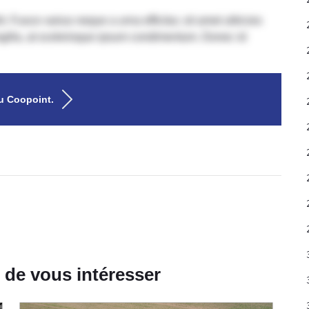
. Fusce varius neque a urna efficitur, sit amet ultricies
ringilla, at scelerisque ipsum condimentum. Donec id
au Coopoint.
 de vous intéresser