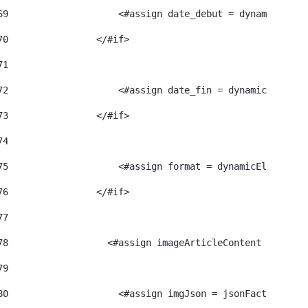
69
                    <#assign date_debut = dynamicEleme
70
                </#if> 
71
72
                    <#assign date_fin = dynamicElement
73
                </#if> 
74
75
                    <#assign format = dynamicElement.e
76
                </#if> 
77
78
                  <#assign imageArticleContent = dynam
79
80
                    <#assign imgJson = jsonFactoryUtil