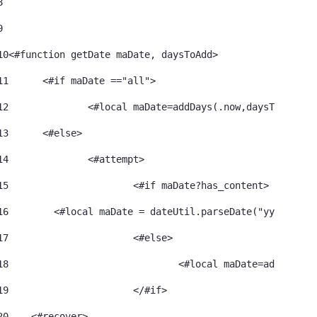
8
9
10
<#function getDate maDate, daysToAdd> 
11
	<#if maDate =="all"> 
12
		<#local maDate=addDays(.now,daysToAdd)> 
13
	<#else> 
14
		<#attempt> 
15
			<#if maDate?has_content> 
16
        <#local maDate = dateUtil.parseDate("yyyy-MM-d
17
			<#else> 
18
				<#local maDate=addDays
19
			</#if> 
20
    <#recover> 