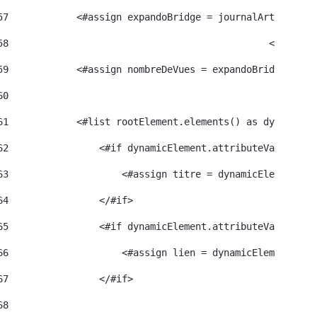
57
            <#assign expandoBridge = journalArticle.ge
58
						<#a
59
            <#assign nombreDeVues = expandoBridge.getA
60
61
            <#list rootElement.elements() as dynamicEl
62
                <#if dynamicElement.attributeValue("na
63
                    <#assign titre = dynamicElement.el
64
                </#if> 
65
                <#if dynamicElement.attributeValue("na
66
                    <#assign lien = dynamicElement.ele
67
                </#if> 
68