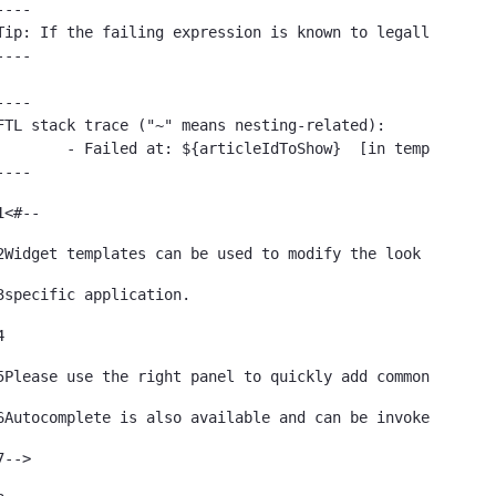
----

Tip: If the failing expression is known to legally refer
----

----

FTL stack trace ("~" means nesting-related):

led at: ${articleIdToShow}  [in template "79933785239121#20119#41645" at line 122, column 51]

----
1
<#-- 
2
Widget templates can be used to modify the look of a 
3
specific application. 
4
5
Please use the right panel to quickly add commonly used
6
Autocomplete is also available and can be invoked by ty
7
--> 