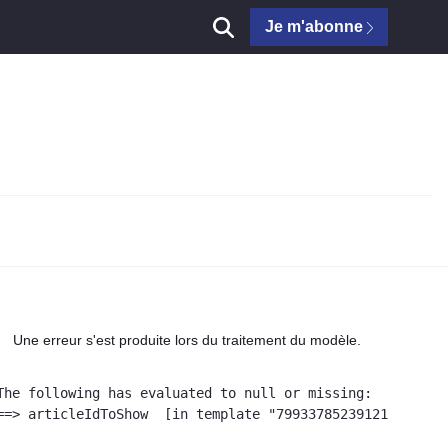
Je m'abonne
Une erreur s'est produite lors du traitement du modèle.
The following has evaluated to null or missing:

==> articleIdToShow  [in template "79933785239121#20119#4