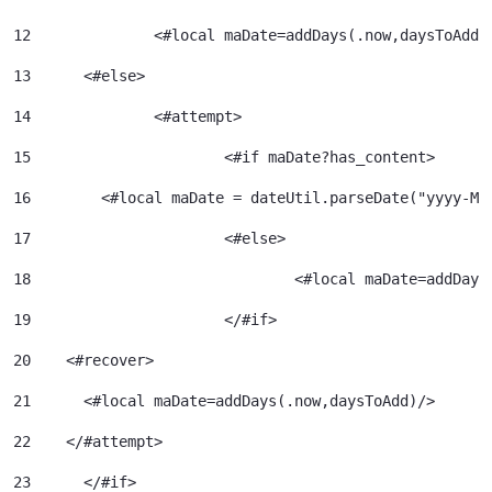
12
		<#local maDate=addDays(.now,daysToAdd)
13
	<#else> 
14
		<#attempt> 
15
			<#if maDate?has_content> 
16
        <#local maDate = dateUtil.parseDate("yyyy-MM
17
			<#else> 
18
				<#local maDate=addDa
19
			</#if> 
20
    <#recover> 
21
      <#local maDate=addDays(.now,daysToAdd)/> 
22
    </#attempt> 
23
	</#if> 