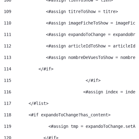
108
              <#assign lienToShow = lien> 
109
              <#assign titreToShow = titre> 
110
              <#assign imageFicheToShow = imageFich
111
              <#assign expandoToChange = expandoBri
112
              <#assign articleIdToShow = articleId>
113
              <#assign nombreDeVuesToShow = nombreD
114
           </#if> 
115
				 </#if> 
116
				<#assign index = inde
117
	  </#list> 
118
	  <#if expandoToChange?has_content> 
119
120
		</#if> 	 