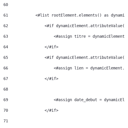
60
61
            <#list rootElement.elements() as dynamic
62
                <#if dynamicElement.attributeValue("
63
                    <#assign titre = dynamicElement.
64
                </#if> 
65
                <#if dynamicElement.attributeValue("
66
                    <#assign lien = dynamicElement.e
67
                </#if> 
68
69
                    <#assign date_debut = dynamicEle
70
                </#if> 
71