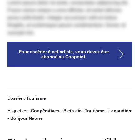
Lorem ipsum dolor sit amet, consectetur adipiscing elit.
Fusce varius neque a urna efficitur, sit amet ultricies
purus sollicitudin. Integer accumsan velit et metus
fringilla, at scelerisque ipsum condimentum. Donec id
suscipit nisi.
Pour accéder à cet article, vous devez être
abonné au Coopoint.
Dossier :
Tourisme
Étiquettes :
Coopératives
-
Plein air
-
Tourisme
-
Lanaudière
-
Bonjour Nature