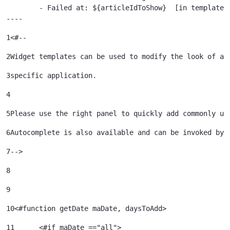
	- Failed at: ${articleIdToShow}  [in template "79933785239121#20119#41645" at line 122, column 51]

----
1
<#-- 
2
Widget templates can be used to modify the look of a 
3
specific application. 
4
5
Please use the right panel to quickly add commonly us
6
Autocomplete is also available and can be invoked by 
7
--> 
8
9
10
<#function getDate maDate, daysToAdd> 
11
	<#if maDate =="all"> 