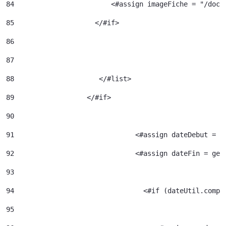
84
                  	  <#assign image
85
                    </#if> 
86
87
88
		       </#list> 
89
		    </#if> 
90
91
				<#assign dateDebut =
92
				<#assign dateFin = g
93
94
95