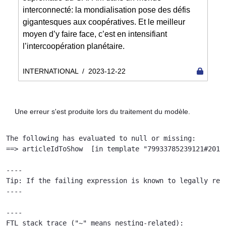
interconnecté: la mondialisation pose des défis
gigantesques aux coopératives. Et le meilleur
moyen d’y faire face, c’est en intensifiant
l’intercoopération planétaire.
INTERNATIONAL
/
2023-12-22
Une erreur s'est produite lors du traitement du modèle.
The following has evaluated to null or missing:

==> articleIdToShow  [in template "79933785239121#20119
----

Tip: If the failing expression is known to legally ref
----

----

FTL stack trace ("~" means nesting-related):
