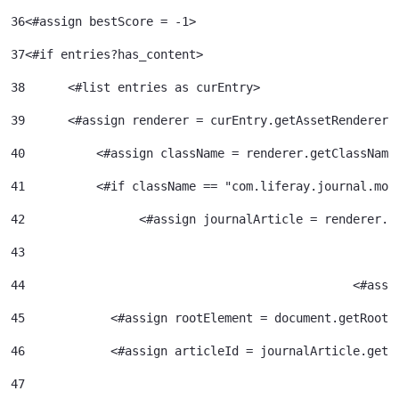
36
<#assign bestScore = -1> 
37
<#if entries?has_content> 
38
	<#list entries as curEntry> 
39
    	<#assign renderer = curEntry.getAssetRenderer(
40
	    <#assign className = renderer.getClassName
41
	    <#if className == "com.liferay.journal.mod
42
	          <#assign journalArticle = renderer.g
43
44
						<
45
            <#assign rootElement = document.getRootE
46
            <#assign articleId = journalArticle.getA
47