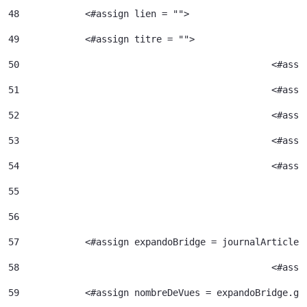
48
            <#assign lien = ""> 
49
            <#assign titre = ""> 
50
						<#
51
52
						<#
53
						<#
54
						<
55
56
57
            <#assign expandoBridge = journalArticle.
58
						<
59
            <#assign nombreDeVues = expandoBridge.ge