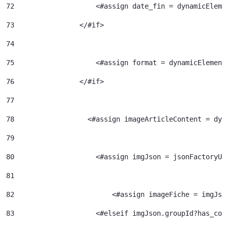
72
                    <#assign date_fin = dynamicEleme
73
                </#if> 
74
75
                    <#assign format = dynamicElement
76
                </#if> 
77
78
                  <#assign imageArticleContent = dyn
79
80
                    <#assign imgJson = jsonFactoryUt
81
82
                  	  <#assign imageFiche = img
83
                    <#elseif imgJson.groupId?has_con