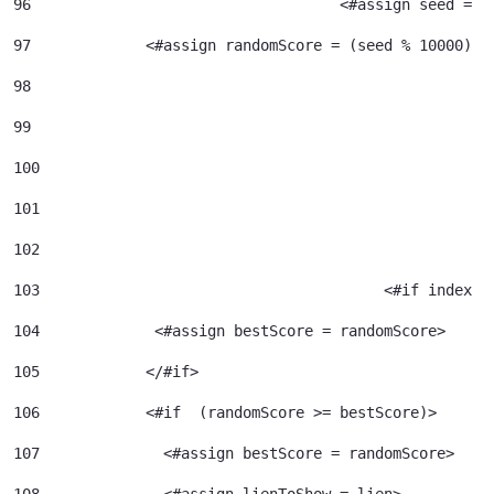
96
				     <#assign seed =
97
             <#assign randomScore = (seed % 10000) /
98
99
100
101
102
103
					  <#if index 
104
             <#assign bestScore = randomScore> 
105
            </#if> 
106
            <#if  (randomScore >= bestScore)> 
107
              <#assign bestScore = randomScore> 