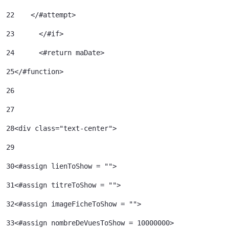
22
    </#attempt> 
23
	</#if> 
24
	<#return maDate> 
25
</#function> 
26
27
28
<div class="text-center"> 
29
30
<#assign lienToShow = ""> 
31
<#assign titreToShow = ""> 
32
<#assign imageFicheToShow = "">	 
33
<#assign nombreDeVuesToShow = 10000000>	 