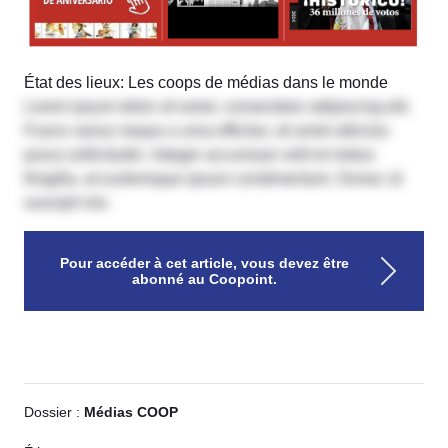
État des lieux: Les coops de médias dans le monde
Lorem ipsum dolor sit amet, consectetur adipiscing elit.
Fusce varius neque a urna efficitur, sit amet ultricies
purus sollicitudin. Integer accumsan velit et metus
fringilla, at scelerisque ipsum condimentum. Donec id
suscipit nisi.
Pour accéder à cet article, vous devez être
abonné au Coopoint.
Dossier :
Médias COOP