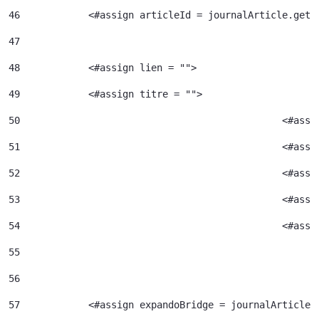
46
            <#assign articleId = journalArticle.getA
47
48
            <#assign lien = ""> 
49
            <#assign titre = ""> 
50
						<#
51
52
						<#
53
						<#
54
						<
55
56
57
            <#assign expandoBridge = journalArticle.