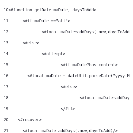
10
<#function getDate maDate, daysToAdd> 
11
	<#if maDate =="all"> 
12
		<#local maDate=addDays(.now,daysToAdd)
13
	<#else> 
14
		<#attempt> 
15
			<#if maDate?has_content> 
16
        <#local maDate = dateUtil.parseDate("yyyy-MM
17
			<#else> 
18
				<#local maDate=addDa
19
			</#if> 
20
    <#recover> 
21
      <#local maDate=addDays(.now,daysToAdd)/> 