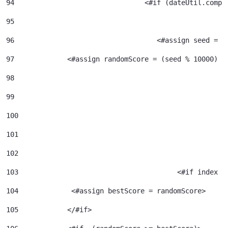
94
95
96
				     <#assign seed =
97
             <#assign randomScore = (seed % 10000) /
98
99
100
101
102
103
					  <#if index 
104
             <#assign bestScore = randomScore> 
105
            </#if> 