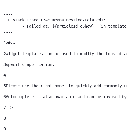
----

----

FTL stack trace ("~" means nesting-related):

	- Failed at: ${articleIdToShow}  [in template "79933785239121#20119#41645" at line 122, column 51]

----
1
<#-- 
2
Widget templates can be used to modify the look of a 
3
specific application. 
4
5
Please use the right panel to quickly add commonly us
6
Autocomplete is also available and can be invoked by 
7
--> 
8
9