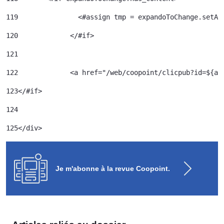
119
120
		</#if> 	 
121
122
		<a href="/web/coopoint/clicpub?id=${
123
</#if> 
124
125
</div> 
Je m'abonne à la revue Coopoint.