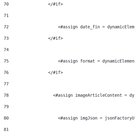
70
                </#if> 
71
72
                    <#assign date_fin = dynamicEleme
73
                </#if> 
74
75
                    <#assign format = dynamicElement
76
                </#if> 
77
78
                  <#assign imageArticleContent = dyn
79
80
                    <#assign imgJson = jsonFactoryUt
81