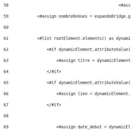
58
						<
59
            <#assign nombreDeVues = expandoBridge.ge
60
61
            <#list rootElement.elements() as dynamic
62
                <#if dynamicElement.attributeValue("
63
                    <#assign titre = dynamicElement.
64
                </#if> 
65
                <#if dynamicElement.attributeValue("
66
                    <#assign lien = dynamicElement.e
67
                </#if> 
68
69
                    <#assign date_debut = dynamicEle