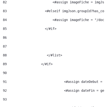
82
                  	  <#assign imageFiche = img
83
                    <#elseif imgJson.groupId?has_con
84
                  	  <#assign image
85
                    </#if> 
86
87
88
		       </#list> 
89
		    </#if> 
90
91
				<#assign dateDebut =
92
				<#assign dateFin = g
93