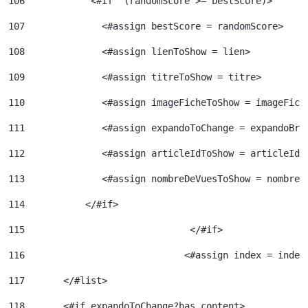
106
            <#if  (randomScore >= bestScore)> 
107
              <#assign bestScore = randomScore> 
108
              <#assign lienToShow = lien> 
109
              <#assign titreToShow = titre> 
110
              <#assign imageFicheToShow = imageFich
111
              <#assign expandoToChange = expandoBri
112
              <#assign articleIdToShow = articleId>
113
              <#assign nombreDeVuesToShow = nombreD
114
           </#if> 
115
				 </#if> 
116
				<#assign index = inde
117
	  </#list> 
118
	  <#if expandoToChange?has_content> 