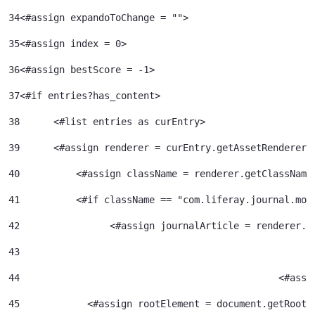
34
<#assign expandoToChange = ""> 
35
<#assign index = 0>	 
36
<#assign bestScore = -1> 
37
<#if entries?has_content> 
38
	<#list entries as curEntry> 
39
    	<#assign renderer = curEntry.getAssetRenderer(
40
	    <#assign className = renderer.getClassName
41
	    <#if className == "com.liferay.journal.mod
42
	          <#assign journalArticle = renderer.g
43
44
						<
45
            <#assign rootElement = document.getRootE