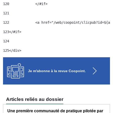
120
		</#if> 	 
121
122
		<a href="/web/coopoint/clicpub?id=${
123
</#if> 
124
125
</div> 
Je m'abonne à la revue Coopoint.
Articles reliés au dossier
Une première communauté de pratique pilotée par