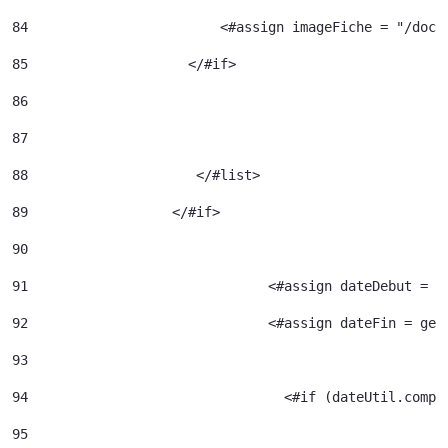
84
                  	  <#assign image
85
                    </#if> 
86
87
88
		       </#list> 
89
		    </#if> 
90
91
				<#assign dateDebut =
92
				<#assign dateFin = g
93
94
95