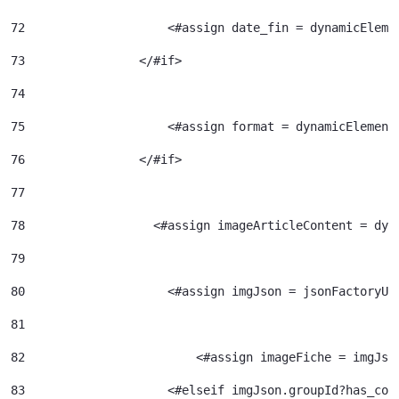
72
                    <#assign date_fin = dynamicEleme
73
                </#if> 
74
75
                    <#assign format = dynamicElement
76
                </#if> 
77
78
                  <#assign imageArticleContent = dyn
79
80
                    <#assign imgJson = jsonFactoryUt
81
82
                  	  <#assign imageFiche = img
83
                    <#elseif imgJson.groupId?has_con