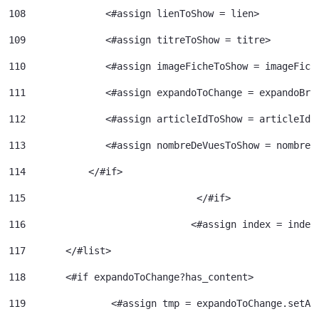
108
              <#assign lienToShow = lien> 
109
              <#assign titreToShow = titre> 
110
              <#assign imageFicheToShow = imageFich
111
              <#assign expandoToChange = expandoBri
112
              <#assign articleIdToShow = articleId>
113
              <#assign nombreDeVuesToShow = nombreD
114
           </#if> 
115
				 </#if> 
116
				<#assign index = inde
117
	  </#list> 
118
	  <#if expandoToChange?has_content> 
119