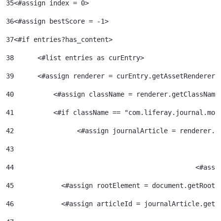
35
<#assign index = 0>	 
36
<#assign bestScore = -1> 
37
<#if entries?has_content> 
38
	<#list entries as curEntry> 
39
    	<#assign renderer = curEntry.getAssetRenderer(
40
	    <#assign className = renderer.getClassName
41
	    <#if className == "com.liferay.journal.mod
42
	          <#assign journalArticle = renderer.g
43
44
						<
45
            <#assign rootElement = document.getRootE
46
            <#assign articleId = journalArticle.getA