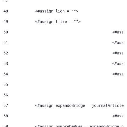
47
48
            <#assign lien = ""> 
49
            <#assign titre = ""> 
50
						<#
51
52
						<#
53
						<#
54
						<
55
56
57
            <#assign expandoBridge = journalArticle.
58
						<
59
            <#assign nombreDeVues = expandoBridge.ge