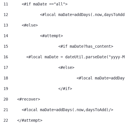
11
	<#if maDate =="all"> 
12
		<#local maDate=addDays(.now,daysToAdd)
13
	<#else> 
14
		<#attempt> 
15
			<#if maDate?has_content> 
16
        <#local maDate = dateUtil.parseDate("yyyy-MM
17
			<#else> 
18
				<#local maDate=addDa
19
			</#if> 
20
    <#recover> 
21
      <#local maDate=addDays(.now,daysToAdd)/> 
22
    </#attempt> 