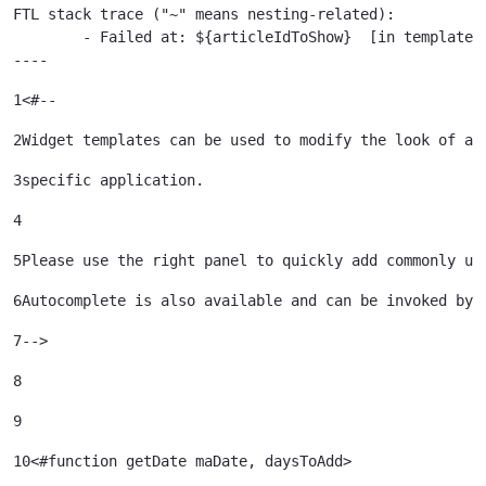
FTL stack trace ("~" means nesting-related):

	- Failed at: ${articleIdToShow}  [in template "79933785239121#20119#41645" at line 122, column 51]

----
1
<#-- 
2
Widget templates can be used to modify the look of a 
3
specific application. 
4
5
Please use the right panel to quickly add commonly us
6
Autocomplete is also available and can be invoked by 
7
--> 
8
9
10
<#function getDate maDate, daysToAdd> 