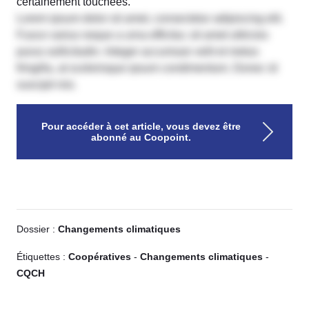
certainement touchées.
Lorem ipsum dolor sit amet, consectetur adipiscing elit.
Fusce varius neque a urna efficitur, sit amet ultricies
purus sollicitudin. Integer accumsan velit et metus
fringilla, at scelerisque ipsum condimentum. Donec id
suscipit nisi.
Pour accéder à cet article, vous devez être
abonné au Coopoint.
Dossier :
Changements climatiques
Étiquettes :
Coopératives
-
Changements climatiques
-
CQCH