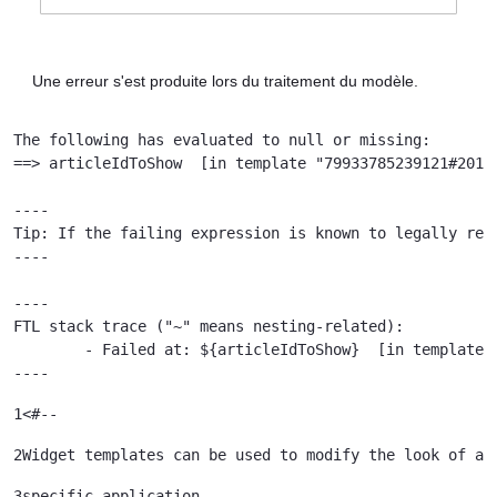
Une erreur s'est produite lors du traitement du modèle.
The following has evaluated to null or missing:

==> articleIdToShow  [in template "79933785239121#20119
----

Tip: If the failing expression is known to legally ref
----

----

FTL stack trace ("~" means nesting-related):

	- Failed at: ${articleIdToShow}  [in template "79933785239121#20119#41645" at line 122, column 51]

----
1
<#-- 
2
Widget templates can be used to modify the look of a 
3
specific application. 