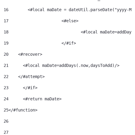
16
        <#local maDate = dateUtil.parseDate("yyyy-MM
17
			<#else> 
18
				<#local maDate=addDa
19
			</#if> 
20
    <#recover> 
21
      <#local maDate=addDays(.now,daysToAdd)/> 
22
    </#attempt> 
23
	</#if> 
24
	<#return maDate> 
25
</#function> 
26
27