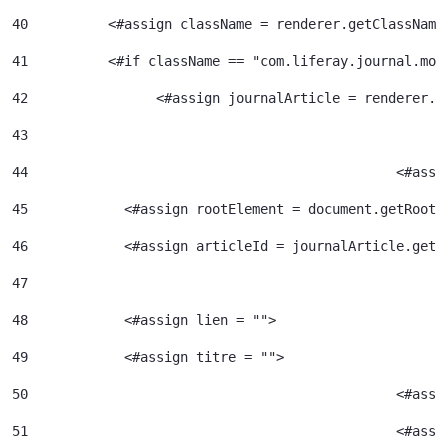
40
	    <#assign className = renderer.getClassName
41
	    <#if className == "com.liferay.journal.mod
42
	          <#assign journalArticle = renderer.g
43
44
						<
45
            <#assign rootElement = document.getRootE
46
            <#assign articleId = journalArticle.getA
47
48
            <#assign lien = ""> 
49
            <#assign titre = ""> 
50
						<#
51