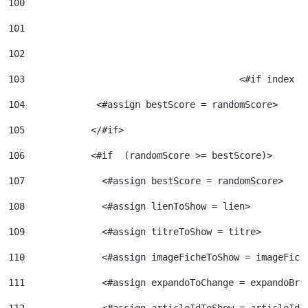
100
101
102
103
					  <#if index 
104
             <#assign bestScore = randomScore> 
105
            </#if> 
106
            <#if  (randomScore >= bestScore)> 
107
              <#assign bestScore = randomScore> 
108
              <#assign lienToShow = lien> 
109
              <#assign titreToShow = titre> 
110
              <#assign imageFicheToShow = imageFich
111
              <#assign expandoToChange = expandoBri