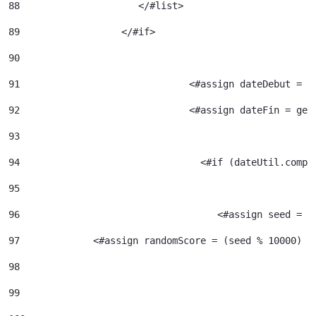
88
		       </#list> 
89
		    </#if> 
90
91
				<#assign dateDebut =
92
				<#assign dateFin = g
93
94
95
96
				     <#assign seed =
97
             <#assign randomScore = (seed % 10000) /
98
99