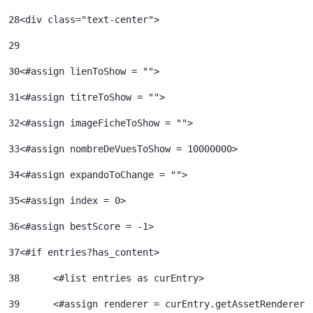
28
<div class="text-center"> 
29
30
<#assign lienToShow = ""> 
31
<#assign titreToShow = ""> 
32
<#assign imageFicheToShow = "">	 
33
<#assign nombreDeVuesToShow = 10000000>	 
34
<#assign expandoToChange = ""> 
35
<#assign index = 0>	 
36
<#assign bestScore = -1> 
37
<#if entries?has_content> 
38
	<#list entries as curEntry> 
39
    	<#assign renderer = curEntry.getAssetRenderer(