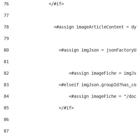
76
                </#if> 
77
78
                  <#assign imageArticleContent = dyn
79
80
                    <#assign imgJson = jsonFactoryUt
81
82
                  	  <#assign imageFiche = img
83
                    <#elseif imgJson.groupId?has_con
84
                  	  <#assign image
85
                    </#if> 
86
87