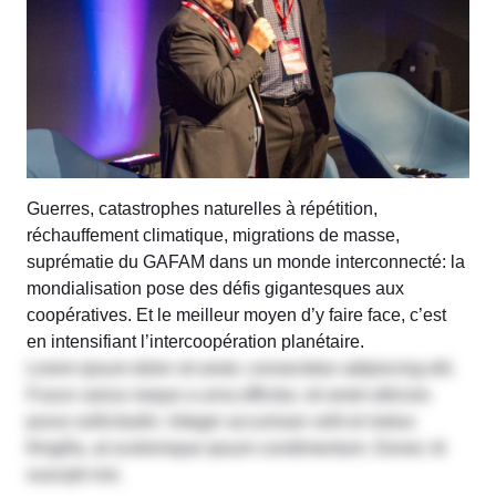
Guerres, catastrophes naturelles à répétition,
réchauffement climatique, migrations de masse,
suprématie du GAFAM dans un monde interconnecté: la
mondialisation pose des défis gigantesques aux
coopératives. Et le meilleur moyen d’y faire face, c’est
en intensifiant l’intercoopération planétaire.
Lorem ipsum dolor sit amet, consectetur adipiscing elit.
Fusce varius neque a urna efficitur, sit amet ultricies
purus sollicitudin. Integer accumsan velit et metus
fringilla, at scelerisque ipsum condimentum. Donec id
suscipit nisi.