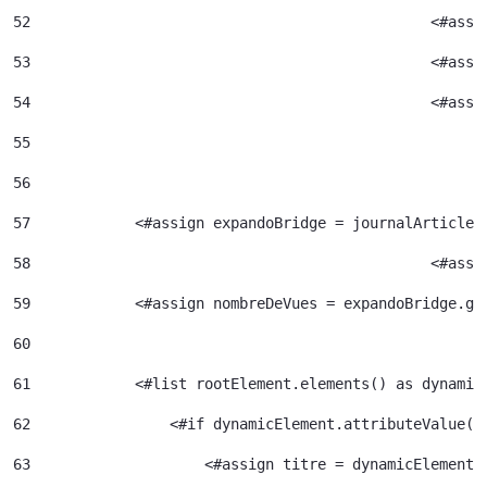
52
						<#
53
						<#
54
						<
55
56
57
            <#assign expandoBridge = journalArticle.
58
						<
59
            <#assign nombreDeVues = expandoBridge.ge
60
61
            <#list rootElement.elements() as dynamic
62
                <#if dynamicElement.attributeValue("
63
                    <#assign titre = dynamicElement.