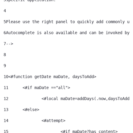
4
5
Please use the right panel to quickly add commonly us
6
Autocomplete is also available and can be invoked by 
7
--> 
8
9
10
<#function getDate maDate, daysToAdd> 
11
	<#if maDate =="all"> 
12
		<#local maDate=addDays(.now,daysToAdd)
13
	<#else> 
14
		<#attempt> 
15
			<#if maDate?has_content> 