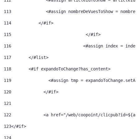
112
              <#assign articleIdToShow = articleId>
113
              <#assign nombreDeVuesToShow = nombreD
114
           </#if> 
115
				 </#if> 
116
				<#assign index = inde
117
	  </#list> 
118
	  <#if expandoToChange?has_content> 
119
120
		</#if> 	 
121
122
		<a href="/web/coopoint/clicpub?id=${
123
</#if> 
124