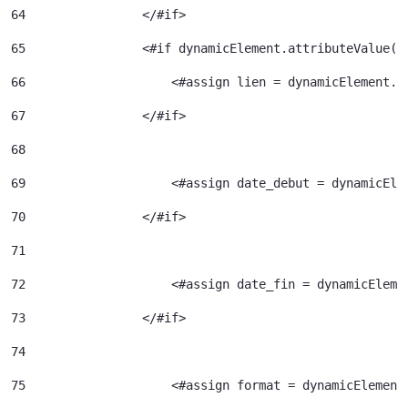
64
                </#if> 
65
                <#if dynamicElement.attributeValue("
66
                    <#assign lien = dynamicElement.e
67
                </#if> 
68
69
                    <#assign date_debut = dynamicEle
70
                </#if> 
71
72
                    <#assign date_fin = dynamicEleme
73
                </#if> 
74
75
                    <#assign format = dynamicElement