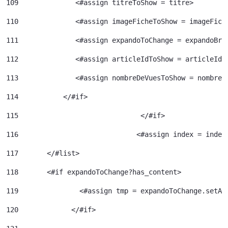
109
              <#assign titreToShow = titre> 
110
              <#assign imageFicheToShow = imageFich
111
              <#assign expandoToChange = expandoBri
112
              <#assign articleIdToShow = articleId>
113
              <#assign nombreDeVuesToShow = nombreD
114
           </#if> 
115
				 </#if> 
116
				<#assign index = inde
117
	  </#list> 
118
	  <#if expandoToChange?has_content> 
119
120
		</#if> 	 