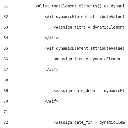
61
            <#list rootElement.elements() as dynamic
62
                <#if dynamicElement.attributeValue("
63
                    <#assign titre = dynamicElement.
64
                </#if> 
65
                <#if dynamicElement.attributeValue("
66
                    <#assign lien = dynamicElement.e
67
                </#if> 
68
69
                    <#assign date_debut = dynamicEle
70
                </#if> 
71
72
                    <#assign date_fin = dynamicEleme