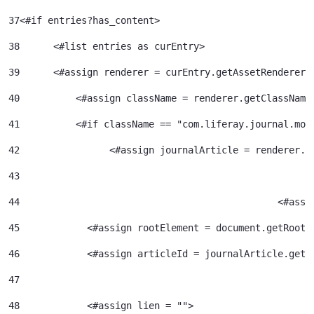
37
<#if entries?has_content> 
38
	<#list entries as curEntry> 
39
    	<#assign renderer = curEntry.getAssetRenderer(
40
	    <#assign className = renderer.getClassName
41
	    <#if className == "com.liferay.journal.mod
42
	          <#assign journalArticle = renderer.g
43
44
						<
45
            <#assign rootElement = document.getRootE
46
            <#assign articleId = journalArticle.getA
47
48
            <#assign lien = ""> 