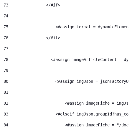
73
                </#if> 
74
75
                    <#assign format = dynamicElement
76
                </#if> 
77
78
                  <#assign imageArticleContent = dyn
79
80
                    <#assign imgJson = jsonFactoryUt
81
82
                  	  <#assign imageFiche = img
83
                    <#elseif imgJson.groupId?has_con
84
                  	  <#assign image