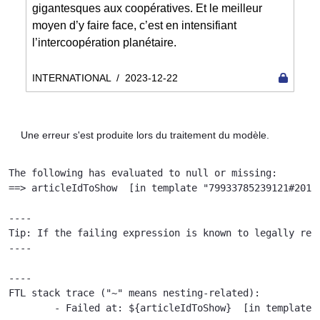
gigantesques aux coopératives. Et le meilleur
moyen d’y faire face, c’est en intensifiant
l’intercoopération planétaire.
INTERNATIONAL
/
2023-12-22
Une erreur s'est produite lors du traitement du modèle.
The following has evaluated to null or missing:

==> articleIdToShow  [in template "79933785239121#20119
----

Tip: If the failing expression is known to legally ref
----

----

FTL stack trace ("~" means nesting-related):

	- Failed at: ${articleIdToShow}  [in template "79933785239121#20119#41645" at line 122, column 51]
