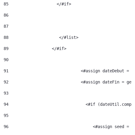
85
                    </#if> 
86
87
88
		       </#list> 
89
		    </#if> 
90
91
				<#assign dateDebut =
92
				<#assign dateFin = g
93
94
95
96
				     <#assign seed =