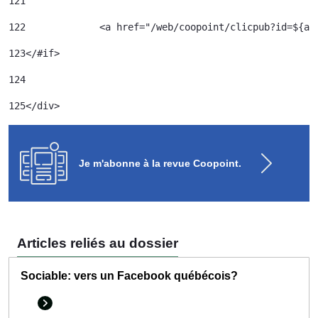
121
122
		<a href="/web/coopoint/clicpub?id=${
123
</#if> 
124
125
</div> 
Je m'abonne à la revue Coopoint.
Articles reliés au dossier
Sociable: vers un Facebook québécois?