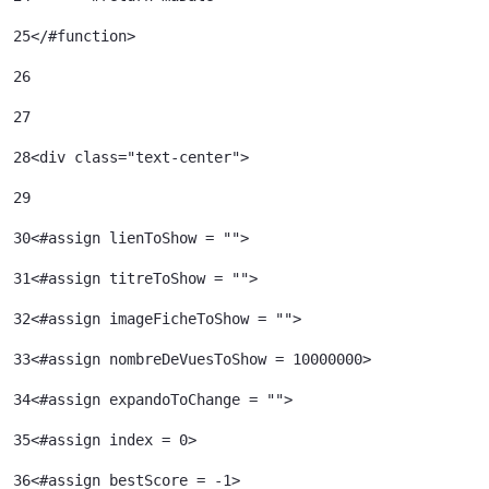
25
</#function> 
26
27
28
<div class="text-center"> 
29
30
<#assign lienToShow = ""> 
31
<#assign titreToShow = ""> 
32
<#assign imageFicheToShow = "">	 
33
<#assign nombreDeVuesToShow = 10000000>	 
34
<#assign expandoToChange = ""> 
35
<#assign index = 0>	 
36
<#assign bestScore = -1> 