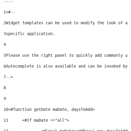
----
1
<#-- 
2
Widget templates can be used to modify the look of a 
3
specific application. 
4
5
Please use the right panel to quickly add commonly us
6
Autocomplete is also available and can be invoked by 
7
--> 
8
9
10
<#function getDate maDate, daysToAdd> 
11
	<#if maDate =="all"> 