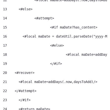
12
		<#local maDate=addDays(.now,daysToAdd)
13
	<#else> 
14
		<#attempt> 
15
			<#if maDate?has_content> 
16
        <#local maDate = dateUtil.parseDate("yyyy-MM
17
			<#else> 
18
				<#local maDate=addDa
19
			</#if> 
20
    <#recover> 
21
      <#local maDate=addDays(.now,daysToAdd)/> 
22
    </#attempt> 
23
	</#if> 
24
	<#return maDate> 