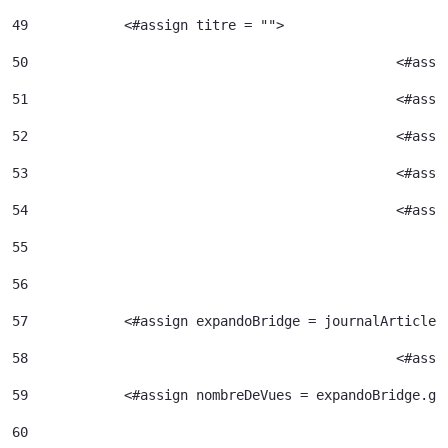
49
            <#assign titre = ""> 
50
						<#
51
52
						<#
53
						<#
54
						<
55
56
57
            <#assign expandoBridge = journalArticle.
58
						<
59
            <#assign nombreDeVues = expandoBridge.ge
60