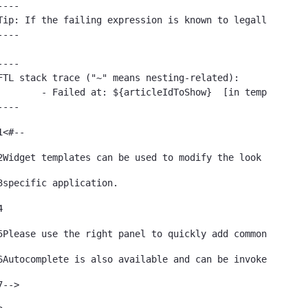
----

Tip: If the failing expression is known to legally refer
----

----

FTL stack trace ("~" means nesting-related):

led at: ${articleIdToShow}  [in template "79933785239121#20119#41645" at line 122, column 51]

----
1
<#-- 
2
Widget templates can be used to modify the look of a 
3
specific application. 
4
5
Please use the right panel to quickly add commonly used
6
Autocomplete is also available and can be invoked by ty
7
--> 