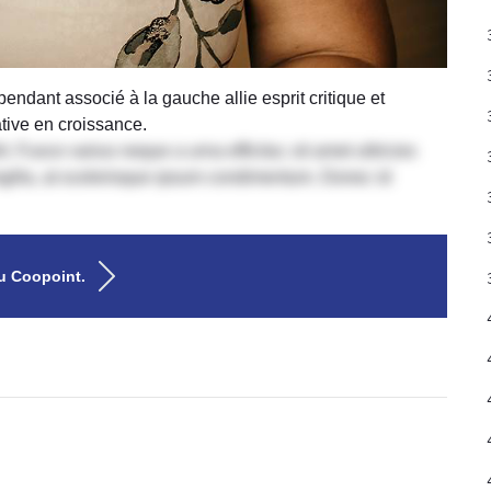
pendant associé à la gauche allie esprit critique et
tive en croissance.
. Fusce varius neque a urna efficitur, sit amet ultricies
ringilla, at scelerisque ipsum condimentum. Donec id
au Coopoint.