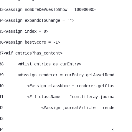
33
<#assign nombreDeVuesToShow = 10000000>	 
34
<#assign expandoToChange = ""> 
35
<#assign index = 0>	 
36
<#assign bestScore = -1> 
37
<#if entries?has_content> 
38
	<#list entries as curEntry> 
39
    	<#assign renderer = curEntry.getAssetRenderer()>
40
	    <#assign className = renderer.getClassName()
41
	    <#if className == "com.liferay.journal.model
42
	          <#assign journalArticle = renderer.get
43
44
						<#a