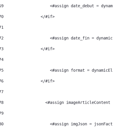
69
                    <#assign date_debut = dynamicEleme
70
                </#if> 
71
72
                    <#assign date_fin = dynamicElement
73
                </#if> 
74
75
                    <#assign format = dynamicElement.e
76
                </#if> 
77
78
                  <#assign imageArticleContent = dynam
79
80
                    <#assign imgJson = jsonFactoryUtil