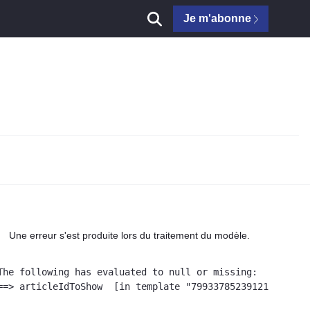
Je m'abonne
Une erreur s'est produite lors du traitement du modèle.
The following has evaluated to null or missing:

==> articleIdToShow  [in template "79933785239121#20119#4