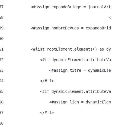
57
            <#assign expandoBridge = journalArticle.ge
58
						<#a
59
            <#assign nombreDeVues = expandoBridge.getA
60
61
            <#list rootElement.elements() as dynamicEl
62
                <#if dynamicElement.attributeValue("na
63
                    <#assign titre = dynamicElement.el
64
                </#if> 
65
                <#if dynamicElement.attributeValue("na
66
                    <#assign lien = dynamicElement.ele
67
                </#if> 
68