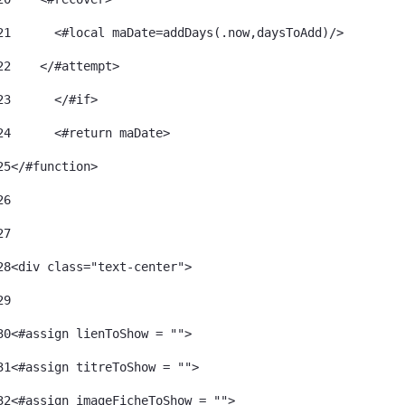
21
      <#local maDate=addDays(.now,daysToAdd)/> 
22
    </#attempt> 
23
	</#if> 
24
	<#return maDate> 
25
</#function> 
26
27
28
<div class="text-center"> 
29
30
<#assign lienToShow = ""> 
31
<#assign titreToShow = ""> 
32
<#assign imageFicheToShow = "">	 