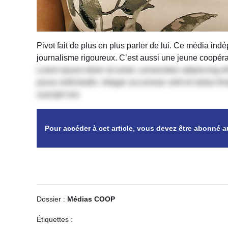
Pivot fait de plus en plus parler de lui. Ce média indé
journalisme rigoureux. C’est aussi une jeune coopéra
Lorem ipsum dolor sit amet, consectetur adipiscing elit
purus sollicitudin. Integer accumsan velit et metus f
suscipit nisi.
Pour accéder à cet article, vous devez être abonné 
Dossier :
Médias COOP
Étiquettes :