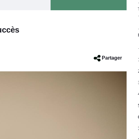
uccès
	- Fai
Partager