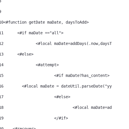
8
9
10
<#function getDate maDate, daysToAdd> 
11
	<#if maDate =="all"> 
12
		<#local maDate=addDays(.now,daysToAdd)> 
13
	<#else> 
14
		<#attempt> 
15
			<#if maDate?has_content> 
16
        <#local maDate = dateUtil.parseDate("yyyy-MM-d
17
			<#else> 
18
				<#local maDate=addDays
19
			</#if> 
20
    <#recover> 