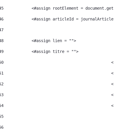
45
            <#assign rootElement = document.getRootEle
46
            <#assign articleId = journalArticle.getArt
47
48
            <#assign lien = ""> 
49
            <#assign titre = ""> 
50
						<#as
51
52
						<#as
53
						<#as
54
						<#a
55
56