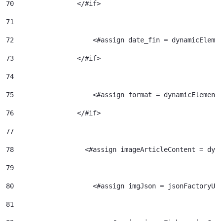
70
                </#if> 
71
72
                    <#assign date_fin = dynamicEleme
73
                </#if> 
74
75
                    <#assign format = dynamicElement
76
                </#if> 
77
78
                  <#assign imageArticleContent = dyn
79
80
                    <#assign imgJson = jsonFactoryUt
81