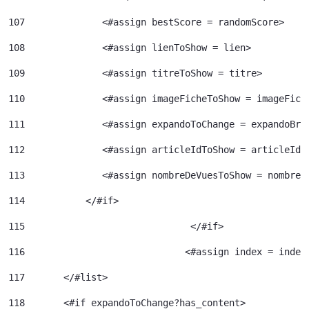
107
              <#assign bestScore = randomScore> 
108
              <#assign lienToShow = lien> 
109
              <#assign titreToShow = titre> 
110
              <#assign imageFicheToShow = imageFich
111
              <#assign expandoToChange = expandoBri
112
              <#assign articleIdToShow = articleId>
113
              <#assign nombreDeVuesToShow = nombreD
114
           </#if> 
115
				 </#if> 
116
				<#assign index = inde
117
	  </#list> 
118
	  <#if expandoToChange?has_content> 