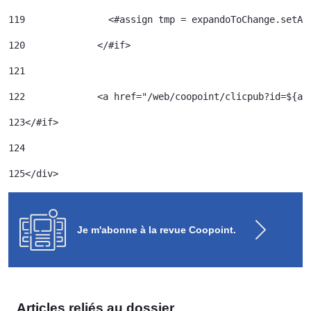
119
120
		</#if> 	 
121
122
		<a href="/web/coopoint/clicpub?id=${
123
</#if> 
124
125
</div> 
Je m'abonne à la revue Coopoint.
Articles reliés au dossier