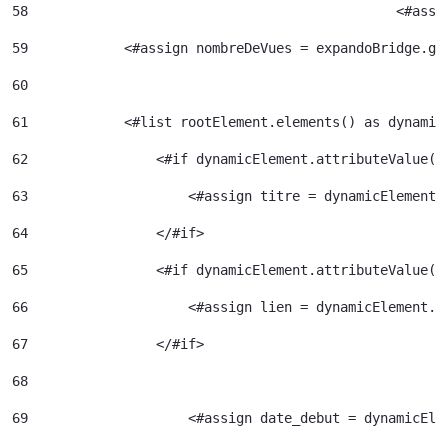
58
						<
59
            <#assign nombreDeVues = expandoBridge.ge
60
61
            <#list rootElement.elements() as dynamic
62
                <#if dynamicElement.attributeValue("
63
                    <#assign titre = dynamicElement.
64
                </#if> 
65
                <#if dynamicElement.attributeValue("
66
                    <#assign lien = dynamicElement.e
67
                </#if> 
68
69
                    <#assign date_debut = dynamicEle