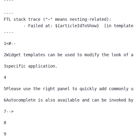
----

FTL stack trace ("~" means nesting-related):

	- Failed at: ${articleIdToShow}  [in template "79933785239121#20119#41645" at line 122, column 51]

----
1
<#-- 
2
Widget templates can be used to modify the look of a 
3
specific application. 
4
5
Please use the right panel to quickly add commonly us
6
Autocomplete is also available and can be invoked by 
7
--> 
8
9