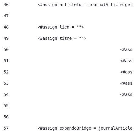
46
            <#assign articleId = journalArticle.getA
47
48
            <#assign lien = ""> 
49
            <#assign titre = ""> 
50
						<#
51
52
						<#
53
						<#
54
						<
55
56
57
            <#assign expandoBridge = journalArticle.