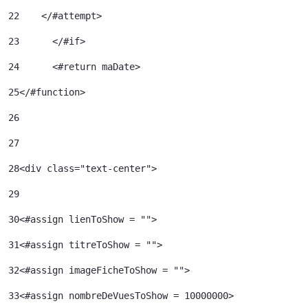
22
    </#attempt> 
23
	</#if> 
24
	<#return maDate> 
25
</#function> 
26
27
28
<div class="text-center"> 
29
30
<#assign lienToShow = ""> 
31
<#assign titreToShow = ""> 
32
<#assign imageFicheToShow = "">	 
33
<#assign nombreDeVuesToShow = 10000000>	 