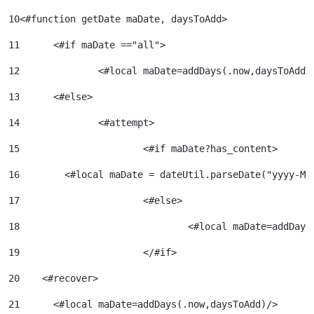
10
<#function getDate maDate, daysToAdd> 
11
	<#if maDate =="all"> 
12
		<#local maDate=addDays(.now,daysToAdd)
13
	<#else> 
14
		<#attempt> 
15
			<#if maDate?has_content> 
16
        <#local maDate = dateUtil.parseDate("yyyy-MM
17
			<#else> 
18
				<#local maDate=addDa
19
			</#if> 
20
    <#recover> 
21
      <#local maDate=addDays(.now,daysToAdd)/> 