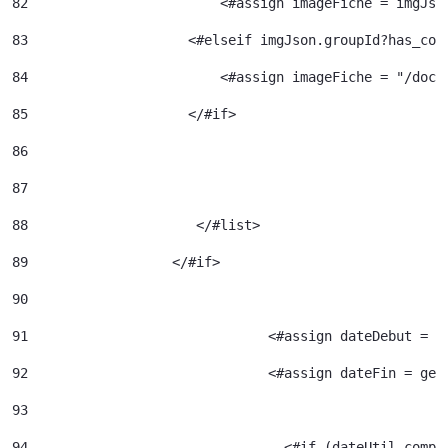
82
                  	  <#assign imageFiche = img
83
                    <#elseif imgJson.groupId?has_con
84
                  	  <#assign image
85
                    </#if> 
86
87
88
		       </#list> 
89
		    </#if> 
90
91
				<#assign dateDebut =
92
				<#assign dateFin = g
93
94