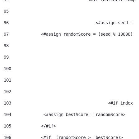
95
96
				     <#assign seed =
97
             <#assign randomScore = (seed % 10000) /
98
99
100
101
102
103
					  <#if index 
104
             <#assign bestScore = randomScore> 
105
            </#if> 
106
            <#if  (randomScore >= bestScore)> 