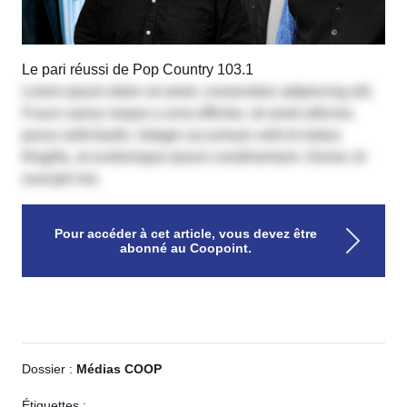
Le pari réussi de Pop Country 103.1
Lorem ipsum dolor sit amet, consectetur adipiscing elit.
Fusce varius neque a urna efficitur, sit amet ultricies
purus sollicitudin. Integer accumsan velit et metus
fringilla, at scelerisque ipsum condimentum. Donec id
suscipit nisi.
Pour accéder à cet article, vous devez être
abonné au Coopoint.
Dossier :
Médias COOP
Étiquettes :