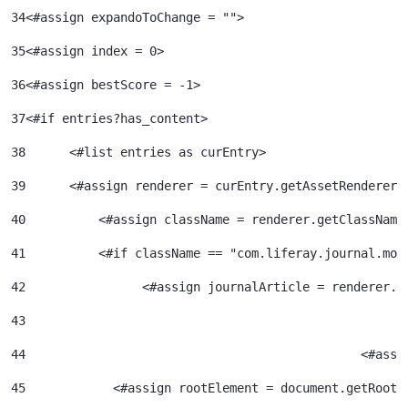
34
<#assign expandoToChange = ""> 
35
<#assign index = 0>	 
36
<#assign bestScore = -1> 
37
<#if entries?has_content> 
38
	<#list entries as curEntry> 
39
    	<#assign renderer = curEntry.getAssetRenderer(
40
	    <#assign className = renderer.getClassName
41
	    <#if className == "com.liferay.journal.mod
42
	          <#assign journalArticle = renderer.g
43
44
						<
45
            <#assign rootElement = document.getRootE