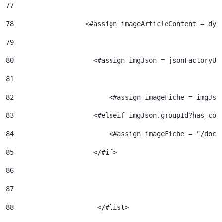
77
78
                  <#assign imageArticleContent = dyn
79
80
                    <#assign imgJson = jsonFactoryUt
81
82
                  	  <#assign imageFiche = img
83
                    <#elseif imgJson.groupId?has_con
84
                  	  <#assign image
85
                    </#if> 
86
87
88
		       </#list> 