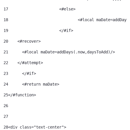
17
			<#else> 
18
				<#local maDate=addDa
19
			</#if> 
20
    <#recover> 
21
      <#local maDate=addDays(.now,daysToAdd)/> 
22
    </#attempt> 
23
	</#if> 
24
	<#return maDate> 
25
</#function> 
26
27
28
<div class="text-center"> 