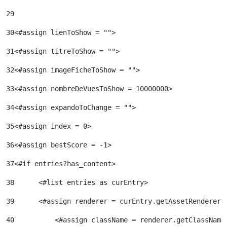
29
30
<#assign lienToShow = ""> 
31
<#assign titreToShow = ""> 
32
<#assign imageFicheToShow = "">	 
33
<#assign nombreDeVuesToShow = 10000000>	 
34
<#assign expandoToChange = ""> 
35
<#assign index = 0>	 
36
<#assign bestScore = -1> 
37
<#if entries?has_content> 
38
	<#list entries as curEntry> 
39
    	<#assign renderer = curEntry.getAssetRenderer(
40
	    <#assign className = renderer.getClassName