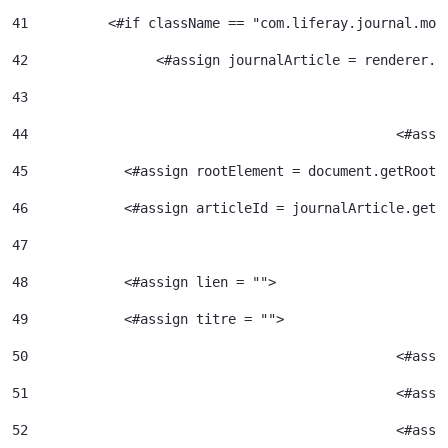
41
	    <#if className == "com.liferay.journal.mod
42
	          <#assign journalArticle = renderer.g
43
44
						<
45
            <#assign rootElement = document.getRootE
46
            <#assign articleId = journalArticle.getA
47
48
            <#assign lien = ""> 
49
            <#assign titre = ""> 
50
						<#
51
52
						<#