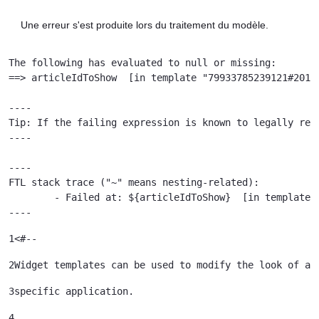
Une erreur s'est produite lors du traitement du modèle.
The following has evaluated to null or missing:

==> articleIdToShow  [in template "79933785239121#20119
----

Tip: If the failing expression is known to legally ref
----

----

FTL stack trace ("~" means nesting-related):

	- Failed at: ${articleIdToShow}  [in template "79933785239121#20119#41645" at line 122, column 51]

----
1
<#-- 
2
Widget templates can be used to modify the look of a 
3
specific application. 
4