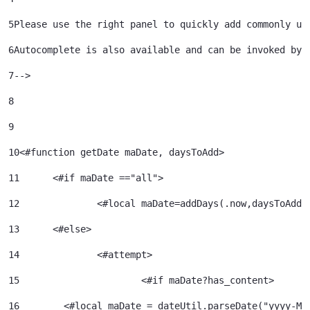
5
Please use the right panel to quickly add commonly us
6
Autocomplete is also available and can be invoked by 
7
--> 
8
9
10
<#function getDate maDate, daysToAdd> 
11
	<#if maDate =="all"> 
12
		<#local maDate=addDays(.now,daysToAdd)
13
	<#else> 
14
		<#attempt> 
15
			<#if maDate?has_content> 
16
        <#local maDate = dateUtil.parseDate("yyyy-MM