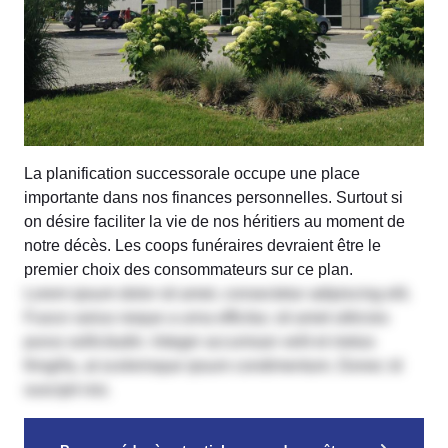
La planification successorale occupe une place
importante dans nos finances personnelles. Surtout si
on désire faciliter la vie de nos héritiers au moment de
notre décès. Les coops funéraires devraient être le
premier choix des consommateurs sur ce plan.
Lorem ipsum dolor sit amet, consectetur adipiscing elit.
Fusce varius neque a urna efficitur, sit amet ultricies
purus sollicitudin. Integer accumsan velit et metus
fringilla, at scelerisque ipsum condimentum. Donec id
suscipit nisi.