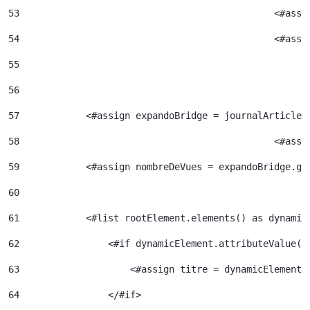
53
						<#
54
						<
55
56
57
            <#assign expandoBridge = journalArticle.
58
						<
59
            <#assign nombreDeVues = expandoBridge.ge
60
61
            <#list rootElement.elements() as dynamic
62
                <#if dynamicElement.attributeValue("
63
                    <#assign titre = dynamicElement.
64
                </#if> 