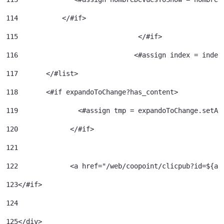
114
           </#if> 
115
				 </#if> 
116
				<#assign index = inde
117
	  </#list> 
118
	  <#if expandoToChange?has_content> 
119
120
		</#if> 	 
121
122
		<a href="/web/coopoint/clicpub?id=${
123
</#if> 
124
125
</div> 