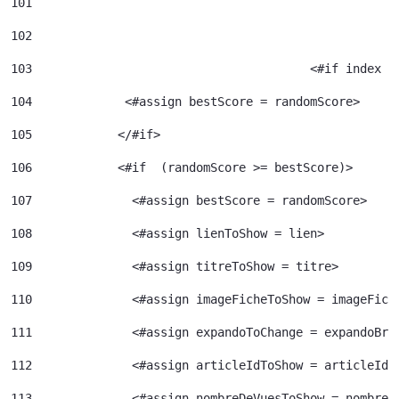
101
102
103
					  <#if index 
104
             <#assign bestScore = randomScore> 
105
            </#if> 
106
            <#if  (randomScore >= bestScore)> 
107
              <#assign bestScore = randomScore> 
108
              <#assign lienToShow = lien> 
109
              <#assign titreToShow = titre> 
110
              <#assign imageFicheToShow = imageFich
111
              <#assign expandoToChange = expandoBri
112
              <#assign articleIdToShow = articleId>
113
              <#assign nombreDeVuesToShow = nombreD