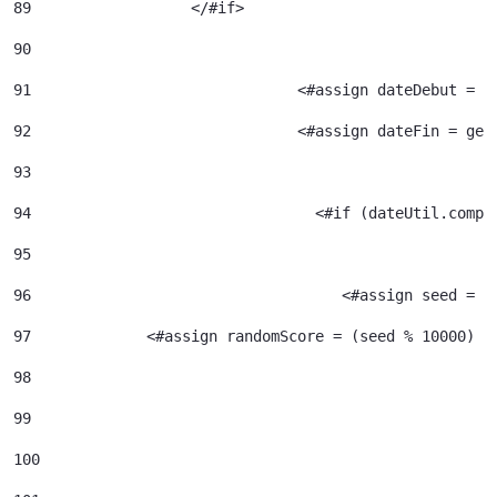
89
		    </#if> 
90
91
				<#assign dateDebut =
92
				<#assign dateFin = g
93
94
95
96
				     <#assign seed =
97
             <#assign randomScore = (seed % 10000) /
98
99
100