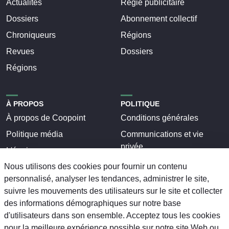
Actualités
Régie publicitaire
Dossiers
Abonnement collectif
Chroniqueurs
Régions
Revues
Dossiers
Régions
À PROPOS
POLITIQUE
À propos de Coopoint
Conditions générales
Politique média
Communications et vie
privée
L'équipe
Termes et conditions
Nous utilisons des cookies pour fournir un contenu
Nous joindre
personnalisé, analyser les tendances, administrer le site,
Nétiquette
Régions
suivre les mouvements des utilisateurs sur le site et collecter
Régions
Dossiers
des informations démographiques sur notre base
Dossiers
d'utilisateurs dans son ensemble. Acceptez tous les cookies
pour la meilleure expérience possible sur notre site Web ou