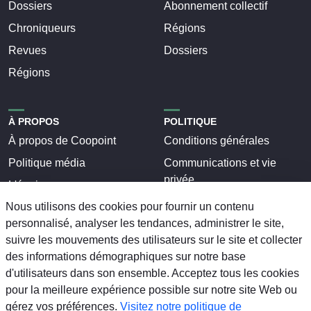
Dossiers
Abonnement collectif
Chroniqueurs
Régions
Revues
Dossiers
Régions
À PROPOS
POLITIQUE
À propos de Coopoint
Conditions générales
Politique média
Communications et vie
privée
L'équipe
Termes et conditions
Nous utilisons des cookies pour fournir un contenu
Nous joindre
personnalisé, analyser les tendances, administrer le site,
Nétiquette
Régions
suivre les mouvements des utilisateurs sur le site et collecter
Régions
Dossiers
des informations démographiques sur notre base
Dossiers
d'utilisateurs dans son ensemble. Acceptez tous les cookies
pour la meilleure expérience possible sur notre site Web ou
gérez vos préférences.
Visitez notre politique de